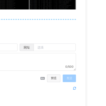
网址
0/500
预览
发送