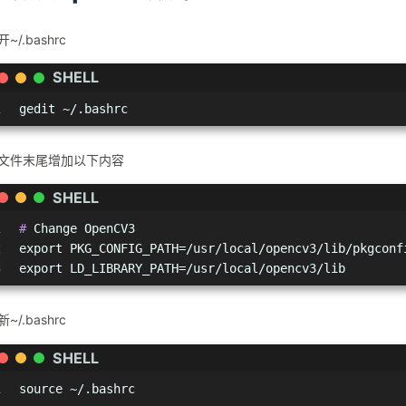
~/.bashrc
SHELL
1
gedit ~/.bashrc
文件末尾增加以下内容
SHELL
1
# 
Change OpenCV3
2
export PKG_CONFIG_PATH=/usr/local/opencv3/lib/pkgconf
3
export LD_LIBRARY_PATH=/usr/local/opencv3/lib
~/.bashrc
SHELL
1
source ~/.bashrc 