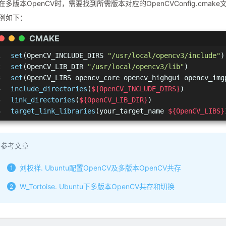
在多版本OpenCV时，需要找到所需版本对应的OpenCVConfig.cmake文
例如下：
CMAKE
1
set
(OpenCV_INCLUDE_DIRS 
"/usr/local/opencv3/include"
)
2
set
(OpenCV_LIB_DIR 
"/usr/local/opencv3/lib"
)
3
set
(OpenCV_LIBS opencv_core opencv_highgui opencv_img
4
include_directories
(
${OpenCV_INCLUDE_DIRS}
)
5
link_directories
(
${OpenCV_LIB_DIR}
)
6
target_link_libraries
(your_target_name 
${OpenCV_LIBS}
参考文章
刘权祥. Ubuntu配置OpenCV及多版本OpenCV共存
W_Tortoise. Ubuntu下多版本OpenCV共存和切换