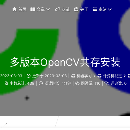
首页
文章
友链
关于
本站
多版本OpenCV共存安装
2023-03-03
|
更新于
2023-03-03
|
机器学习
计算机视觉
字数总计:
439
|
阅读时长:
1分钟
|
阅读量:
110
|
评论数:
0