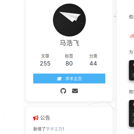
假
马浩飞
为
文章
标签
分类
255
80
44
学术主页
照
公告
新增了
学术主页
！