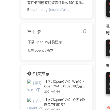
有任何问题欢迎留言评论或邮件联系。
E-mail：
blog@mahaofei.com
进
0
目录
制
下载OpenCV并构建库
切换opencv版本
编
相关推荐
【学习OpenCV4】Win10下
OpenCV4.5+VS2019安装与
环境搭建（详细过程）
2021-07-16
【学习OpenCV4】如何操作
图像中的像素?
2021-07-18