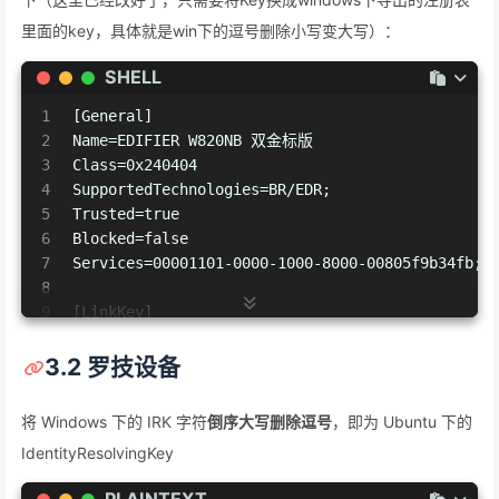
里面的key，具体就是win下的逗号删除小写变大写）：
SHELL
1
[General]
2
Name=EDIFIER W820NB 双金标版
3
Class=0x240404
4
SupportedTechnologies=BR/EDR;
5
Trusted=true
6
Blocked=false
7
Services=00001101-0000-1000-8000-00805f9b34fb;0
8
9
[LinkKey]
10
Key=6BBFD814D8AA2FD8F76873A783646E8F
11
Type=4
3.2 罗技设备
12
PINLength=0
将 Windows 下的 IRK 字符
倒序大写删除逗号
，即为 Ubuntu 下的
IdentityResolvingKey