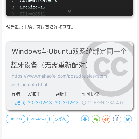
7
Authenticated=0
8
EncSize=16
9
EDiv=28511
10
Rand=14832596542325082602
然后重启电脑，可以直接连接蓝牙。
Windows与Ubuntu双系统绑定同一个
蓝牙设备（无需重新配对）
https://www.mahaofei.com/post/doublesystem-
onebluetooth.html
作者
发布于
更新于
许可协议
马浩飞
2023-12-13
2023-12-13
CC BY-NC-SA 4.0
Ubuntu
Windows
双系统