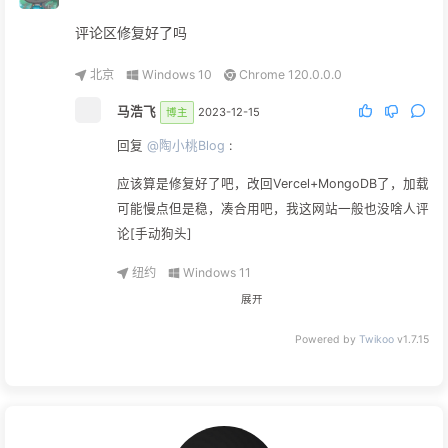
评论区修复好了吗
北京
Windows 10
Chrome 120.0.0.0
马浩飞
2023-12-15
博主
回复
@陶小桃Blog
:
应该算是修复好了吧，改回Vercel+MongoDB了，加载
可能慢点但是稳，凑合用吧，我这网站一般也没啥人评
论[手动狗头]
纽约
Windows 11
Microsoft Edge 120.0.0.0
展开
陶小桃Blog
2023-12-15
Powered by
Twikoo
v1.7.15
回复
@马浩飞
:
之前想评论来着都评论失败了哈哈
北京
Windows 10
Chrome 120.0.0.0