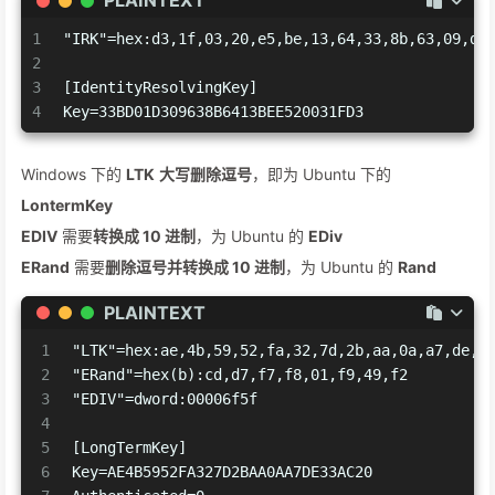
PLAINTEXT
1
"IRK"=hex:d3,1f,03,20,e5,be,13,64,33,8b,63,09,d3
2
3
[IdentityResolvingKey]
4
Key=33BD01D309638B6413BEE520031FD3
Windows 下的
LTK
大写删除逗号
，即为 Ubuntu 下的
LontermKey
EDIV
需要
转换成 10 进制
，为 Ubuntu 的
EDiv
ERand
需要
删除逗号并转换成 10 进制
，为 Ubuntu 的
Rand
PLAINTEXT
1
"LTK"=hex:ae,4b,59,52,fa,32,7d,2b,aa,0a,a7,de,3
2
"ERand"=hex(b):cd,d7,f7,f8,01,f9,49,f2
3
"EDIV"=dword:00006f5f
4
5
[LongTermKey]
6
Key=AE4B5952FA327D2BAA0AA7DE33AC20