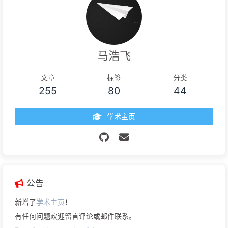
Poao
2024-05-12
回复
@陶小桃Blog
:
路过
马浩飞
陕西
Windows 11
Chrome 124.0.0.0
文章
标签
分类
255
80
44
学术主页
公告
新增了
学术主页
！
有任何问题欢迎留言评论或邮件联系。