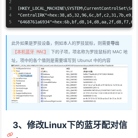
2
3
[HKEY_LOCAL_MACHINE\SYSTEM\CurrentControlSet\Ser
4
"CentralIRK"=hex:38,a5,32,96,6c,bf,c2,31,7b,e9,4
5
"6468761a6934"=hex:6b,bf,d8,14,d8,aa,2f,d8,f7,68
此外如果是罗技设备，例如本人的罗技鼠标，则需要
导出
下的子项，项名称为罗技鼠标的 MAC 地
【本机蓝牙 MAC】
址，项中的各个值则是需要填写到 Ubunut 中的内容
3、修改Linux下的蓝牙配对信