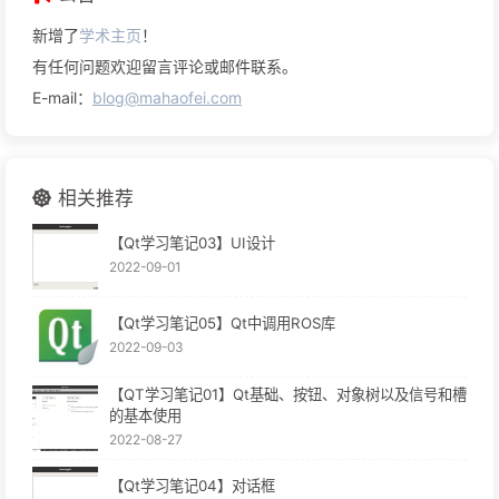
新增了
学术主页
！
有任何问题欢迎留言评论或邮件联系。
E-mail：
blog@mahaofei.com
相关推荐
【Qt学习笔记03】UI设计
2022-09-01
【Qt学习笔记05】Qt中调用ROS库
2022-09-03
【QT学习笔记01】Qt基础、按钮、对象树以及信号和槽
的基本使用
2022-08-27
【Qt学习笔记04】对话框