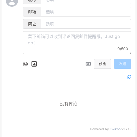
邮箱
网址
0/500
预览
发送
没有评论
Powered by
Twikoo
v1.7.15