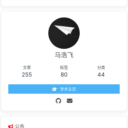
马浩飞
文章
标签
分类
255
80
44
学术主页
公告