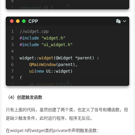
8
9
namespace
 Ui {
10
class
widget
;
CPP
11
}
12
1
//widget.cpp
13
class
widget
 : 
public
 QMainWindow
2
#
include
"widget.h"
14
{
3
#
include
"ui_widget.h"
15
    Q_OBJECT
4
16
5
widget::
widget
(QWidget *parent) :
17
public
:
6
QMainWindow
(parent),
18
explicit
widget
(QWidget *parent = 
0
)
;
7
ui
(
new
 Ui::widget)
19
    ~
widget
();
8
{
20
9
    ui->
setupUi
(
this
);
21
private
:
10
22
    Ui::widget *ui;
（4）创建触发函数
11
this
->mysignal = 
new
 MySignal;    
//new两个
23
    MySignal * mysignal;    
//声明两个类的指针
12
this
->myslot = 
new
 MySlot;
24
    MySlot * myslot;
只有上面的代码，虽然创建了两个类，也定义了信号和槽函数，但
13
connect
(mysignal, &MySignal::hello, myslot,
25
};
14
}
是缺少触发条件，此时运行程序，程序无反应。
26
15
27
#
endif
// WIDGET_H
在widget.h的widget类的private中声明触发函数：
16
widget::~
widget
()
28