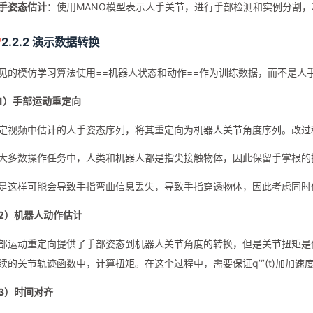
手姿态估计
：使用MANO模型表示人手关节，进行手部检测和实例分割
2.2.2 演示数据转换
见的模仿学习算法使用==机器人状态和动作==作为训练数据，而不是人
1）手部运动重定向
定视频中估计的人手姿态序列，将其重定向为机器人关节角度序列。改过
大多数操作任务中，人类和机器人都是指尖接触物体，因此保留手掌根的
是这样可能会导致手指弯曲信息丢失，导致手指穿透物体，因此考虑同时
2）机器人动作估计
部运动重定向提供了手部姿态到机器人关节角度的转换，但是关节扭矩是
续的关节轨迹函数中，计算扭矩。在这个过程中，需要保证q’‘’(t)加加速
3）时间对齐