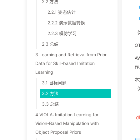
2.2 方法
2.2.1 姿态估计
2.2.2 演示数据转换
（
2.2.3 模仿学习
2.3 总结
Q
3 Learning and Retrieval from Prior
A
Data for Skill-based Imitation
作
Learning
本
3.1 目标问题
（
3.2 方法
3.3 总结
4 VIOLA: Imitation Learning for
Vision-Based Manipulation with
Object Proposal Priors