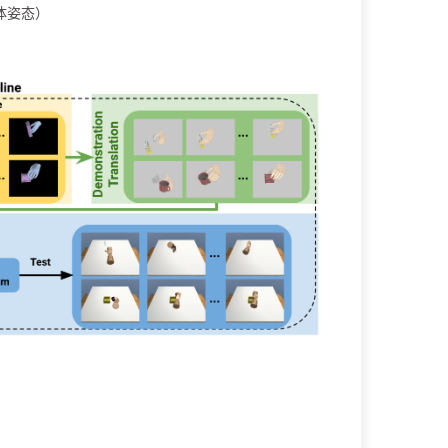
体姿态）
。