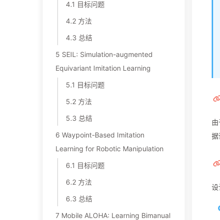
4.1 目标问题
4.2 方法
4.3 总结
5 SEIL: Simulation-augmented
Equivariant Imitation Learning
5.1 目标问题
5.2 方法
5.3 总结
由
6 Waypoint-Based Imitation
据
Learning for Robotic Manipulation
6.1 目标问题
6.2 方法
设
6.3 总结
7 Mobile ALOHA: Learning Bimanual