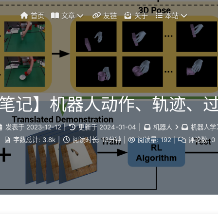
首页
文章
友链
关于
本站
笔记】机器人动作、轨迹、
发表于
2023-12-12
|
更新于
2024-01-04
|
机器人
机器人学
字数总计:
3.8k
|
阅读时长:
13分钟
|
阅读量:
192
|
评论数:
0