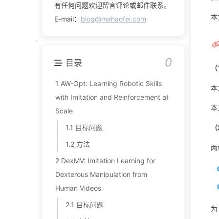
有任何问题欢迎留言评论或邮件联系。
本
E-mail：
blog@mahaofei.com
0
目录
（
1 AW-Opt: Learning Robotic Skills
本
with Imitation and Reinforcement at
本
Scale
1.1 目标问题
（
1.2 方法
两
2 DexMV: Imitation Learning for
Dexterous Manipulation from
Human Videos
2.1 目标问题
为