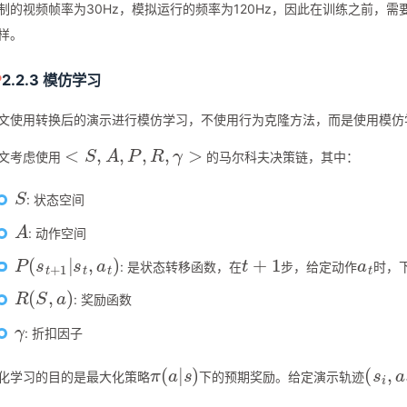
制的视频帧率为30Hz，模拟运行的频率为120Hz，因此在训练之前，需
样。
2.2.3 模仿学习
文使用转换后的演示进行模仿学习，不使用行为克隆方法，而是使用模仿
<
S
,
A
,
P
,
R
,
γ
>
文考虑使用
的马尔科夫决策链，其中：
S
: 状态空间
A
: 动作空间
P
(
s
t
+
1
|
s
t
,
a
t
)
t
+
1
a
t
: 是状态转移函数，在
步，给定动作
时，
R
(
S
,
a
)
: 奖励函数
γ
: 折扣因子
π
(
a
|
s
)
(
s
i
,
a
化学习的目的是最大化策略
下的预期奖励。给定演示轨迹