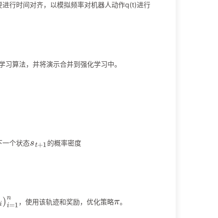
要进行时间对齐，以模拟频率对机器人动作q(t)进行
学习算法，并将演示合并到强化学习中。
s
t
+
1
下一个状态
的概率密度
i
)
i
=
1
n
π
，使用该轨迹和奖励，优化策略
。