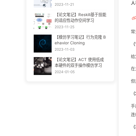
人
化的高效探索
2023-11-21
【论文笔记】Reskill基于技能
的适应性动作空间学习
2023-11-25
常
【模仿学习笔记】行为克隆 B
ehavior Cloning
（
2023-11-03
给
【论文笔记】ACT 使用低成
本硬件的双手操作模仿学习
在
2024-01-05
但
（
手
连
（