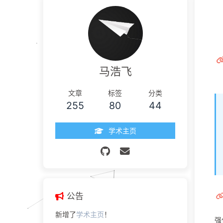
马浩飞
文章
标签
分类
255
80
44
学术主页
公告
新增了
学术主页
！
强