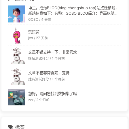
博主，成烁BLOG(blog.chengshuo.top)站点迁移啦，
新站信息如下：名称：GOSO BLOG简介：登高以望，
硕蓄而行链接：[链接]头像：[链接]RSS：[链接]麻烦更
GOSO /
4 天前
新|´・ω・)ノ
赞赞赞
jwt /
27 天前
文章不错支持一下，非常喜欢
姓名测试打分 /
1 个月前
文章不错非常喜欢，支持
姓名测试打分 /
1 个月前
您好，请问您找到数据集了吗
zzz /
2 个月前
标签