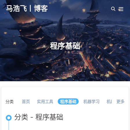
马浩飞丨博客
程序基础
分类
首页
实用工具
程序基础
机器学习
机器人
更多
经
分类 - 程序基础