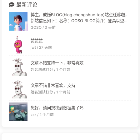
最新评论
博主，成烁BLOG(blog.chengshuo.top)站点迁移啦，
新站信息如下：名称：GOSO BLOG简介：登高以望，
硕蓄而行链接：[链接]头像：[链接]RSS：[链接]麻烦更
GOSO /
3 天前
新|´・ω・)ノ
赞赞赞
jwt /
27 天前
文章不错支持一下，非常喜欢
姓名测试打分 /
1 个月前
文章不错非常喜欢，支持
姓名测试打分 /
1 个月前
您好，请问您找到数据集了吗
zzz /
2 个月前